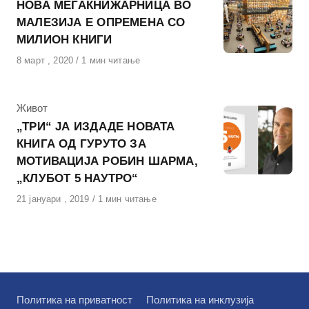
НОВА МЕГАКНИЖАРНИЦА ВО
МАЛЕЗИЈА Е ОПРЕМЕНА СО
МИЛИОН КНИГИ
Објавено
8 март , 2020
1 мин читање
на
КАтегорија
Живот
„ТРИ“ ЈА ИЗДАДЕ НОВАТА
КНИГА ОД ГУРУТО ЗА
МОТИВАЦИЈА РОБИН ШАРМА,
„КЛУБОТ 5 НАУТРО“
Објавено
21 јануари , 2019
1 мин читање
на
Политика на приватност
Политика на инклузија