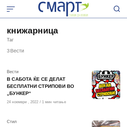
Skip
to
content
книжарница
Таг
3
Вести
КАтегорија
Вести
В САБОТА ЌЕ СЕ ДЕЛАТ
БЕСПЛАТНИ СТРИПОВИ ВО
„БУНКЕР“
Објавено
24 ноември , 2022
1 мин читање
на
КАтегорија
Стил