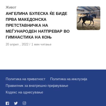
КАтегорија
Живот
АНГЕЛИНА БУЛЕСКА ЌЕ БИДЕ
ПРВА МАКЕДОНСКА
ПРЕТСТАВНИЧКА НА
МЕЃУНАРОДЕН НАТПРЕВАР ВО
ГИМНАСТИКА НА КОЊ
Објавено
20 април , 2022
1 мин читање
на
Политика на приватност
Политика на инклузија
Правилник за внатрешно пријавување
Кодекс на однесување