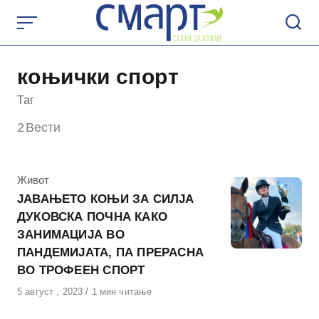
Skip
to
content
коњички спорт
Таг
2
Вести
КАтегорија
Живот
ЈАВАЊЕТО КОЊИ ЗА СИЛЈА
ДУКОВСКА ПОЧНА КАКО
ЗАНИМАЦИЈА ВО
ПАНДЕМИЈАТА, ПА ПРЕРАСНА
ВО ТРОФЕЕН СПОРТ
Објавено
5 август , 2023
1 мин читање
на