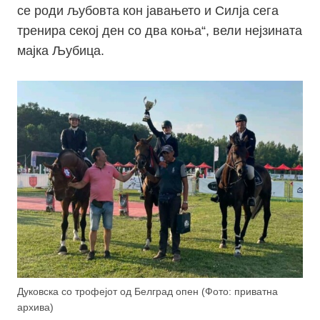
се роди љубовта кон јавањето и Силја сега
тренира секој ден со два коња“, вели нејзината
мајка Љубица.
Дуковска со трофејот од Белград опен (Фото: приватна
архива)