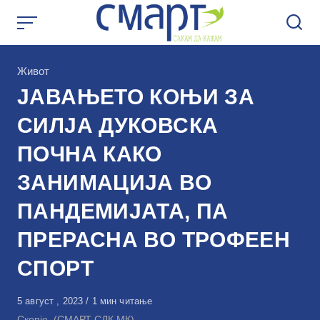
Skip
to
content
КАтегорија
Живот
ЈАВАЊЕТО КОЊИ ЗА
СИЛЈА ДУКОВСКА
ПОЧНА КАКО
ЗАНИМАЦИЈА ВО
ПАНДЕМИЈАТА, ПА
ПРЕРАСНА ВО ТРОФЕЕН
СПОРТ
Објавено
5 август , 2023
1 мин читање
на
Скопје, (СМАРТ СДК.МК)