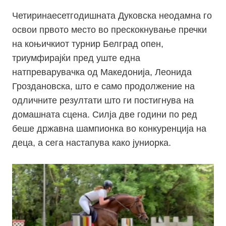
Четиринаесетгодишната Дуковска неодамна го
освои првото место во прескокнување пречки
на коњичкиот турнир Белград опен,
триумфирајќи пред уште една
натпреварувачка од Македонија, Леонида
Гроздановска, што е само продолжение на
одличните резултати што ги постигнува на
домашната сцена. Силја две години по ред
беше државна шампионка во конкуренција на
деца, а сега настапува како јуниорка.