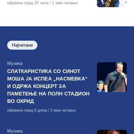
Објавено
објавено пред 22 часа
1 мин читање
на
Најчитани
КАтегорија
Музика
СЛАТКАРИСТИКА СО СИНОТ
МОША ЈА ИСПЕА „НАСМЕВКА“
И ОДРЖА КОНЦЕРТ ЗА
ПАМЕТЕЊЕ НА ПОЛН СТАДИОН
ВО ОХРИД
Објавено
објавено пред 6 дена
3 мин читање
на
КАтегорија
Музика