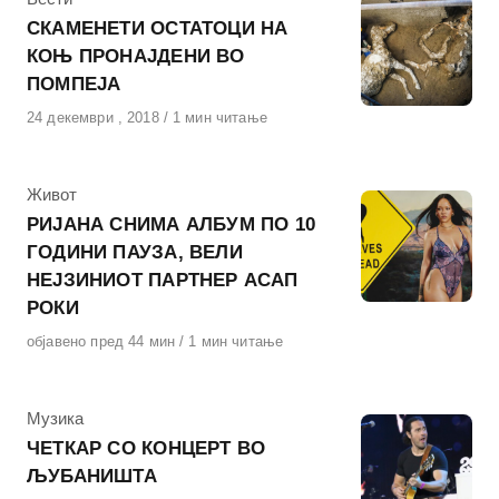
СКАМЕНЕТИ ОСТАТОЦИ НА
КОЊ ПРОНАЈДЕНИ ВО
ПОМПЕЈА
Објавено
24 декември , 2018
1 мин читање
на
КАтегорија
Живот
РИЈАНА СНИМА АЛБУМ ПО 10
ГОДИНИ ПАУЗА, ВЕЛИ
НЕЈЗИНИОТ ПАРТНЕР АСАП
РОКИ
Објавено
објавено пред 44 мин
1 мин читање
на
КАтегорија
Музика
ЧЕТКАР СО КОНЦЕРТ ВО
ЉУБАНИШТА