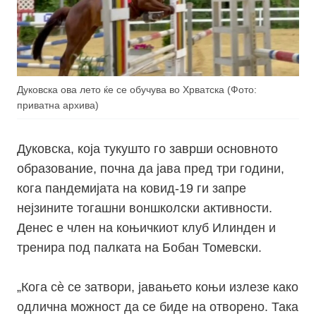
Дуковска ова лето ќе се обучува во Хрватска (Фото:
приватна архива)
Дуковска, која тукушто го заврши основното
образование, почна да јава пред три години,
кога пандемијата на ковид-19 ги запре
нејзините тогашни воншколски активности.
Денес е член на коњичкиот клуб Илинден и
тренира под палката на Бобан Томевски.
„Кога сѐ се затвори, јавањето коњи излезе како
одлична можност да се биде на отворено. Така