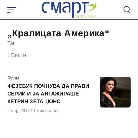
Skip
to
content
„Кралицата Америка“
Таг
1
Вести
КАтегорија
Филм
ФЕЈСБУК ПОЧНУВА ДА ПРАВИ
СЕРИИ И ЈА АНГАЖИРАШЕ
КЕТРИН ЗЕТА-ЏОНС
Објавено
9 мај , 2018
1 мин читање
на