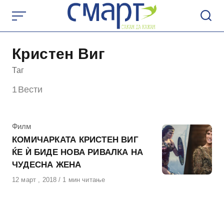
Skip
to
content
Кристен Виг
Таг
1
Вести
КАтегорија
Филм
КОМИЧАРКАТА КРИСТЕН ВИГ
ЌЕ Ѝ БИДЕ НОВА РИВАЛКА НА
ЧУДЕСНА ЖЕНА
Објавено
12 март , 2018
1 мин читање
на