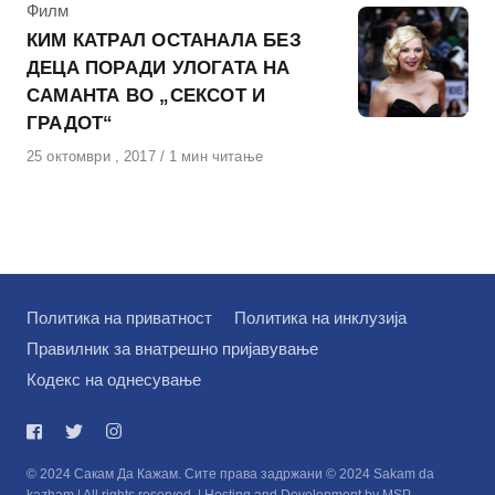
КАтегорија
Филм
КИМ КАТРАЛ ОСТАНАЛА БЕЗ
ДЕЦА ПОРАДИ УЛОГАТА НА
САМАНТА ВО „СЕКСОТ И
ГРАДОТ“
Објавено
25 октомври , 2017
1 мин читање
на
Политика на приватност
Политика на инклузија
Правилник за внатрешно пријавување
Кодекс на однесување
© 2024 Сакам Да Кажам. Сите права задржани © 2024 Sakam da