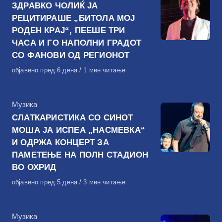
ЗДРАВКО ЧОЛИЌ ЈА
РЕЦИТИРАШЕ „БИТОЛА МОЈ
РОДЕН КРАЈ“, ПЕЕШЕ ТРИ
ЧАСА И ГО НАПОЛНИ ГРАДОТ
СО ФАНОВИ ОД РЕГИОНОТ
Објавено
објавено пред 6 дена
1 мин читање
на
КАтегорија
Музика
СЛАТКАРИСТИКА СО СИНОТ
МОША ЈА ИСПЕА „НАСМЕВКА“
И ОДРЖА КОНЦЕРТ ЗА
ПАМЕТЕЊЕ НА ПОЛН СТАДИОН
ВО ОХРИД
Објавено
објавено пред 5 дена
3 мин читање
на
КАтегорија
Музика