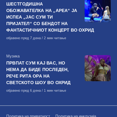
ШЕСТГОДИШНА
ОБОЖАВАТЕЛКА НА „АРЕА“ ЈА
ИСПЕА „ЈАС СУМ ТИ
ПРИЈАТЕЛ“ СО БЕНДОТ НА
ФАНТАСТИЧНИОТ КОНЦЕРТ ВО ОХРИД
Објавено
објавено пред 7 дена
2 мин читање
на
КАтегорија
Музика
ПРВПАТ СУМ КАЈ ВАС, НО
НЕМА ДА БИДЕ ПОСЛЕДЕН,
РЕЧЕ РИТА ОРА НА
СВЕТСКОТО ШОУ ВО ОХРИД
Објавено
објавено пред 6 дена
1 мин читање
на
Политика на приватност
Политика на инклузија