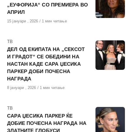
„ЕУФОРИЈА“ СО ПРЕМИЕРА ВО
АПРИЛ
Објавено
15 јануари , 2026
1 мин читање
на
КАтегорија
ТВ
ДЕЛ ОД ЕКИПАТА НА „СЕКСОТ
И ГРАДОТ“ СЕ ОБЕДИНИ НА
НАСТАН КАДЕ САРА ЏЕСИКА
ПАРКЕР ДОБИ ПОЧЕСНА
НАГРАДА
Објавено
8 јануари , 2026
1 мин читање
на
КАтегорија
ТВ
САРА ЏЕСИКА ПАРКЕР ЌЕ
ДОБИЕ ПОЧЕСНА НАГРАДА НА
ЗЛАТНИТЕ ГЛОБУСИ