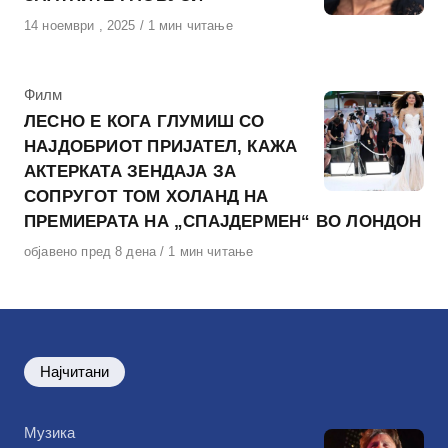
Објавено
14 ноември , 2025
1 мин читање
на
КАтегорија
Филм
ЛЕСНО Е КОГА ГЛУМИШ СО
НАЈДОБРИОТ ПРИЈАТЕЛ, КАЖА
АКТЕРКАТА ЗЕНДАЈА ЗА
СОПРУГОТ ТОМ ХОЛАНД НА
ПРЕМИЕРАТА НА „СПАЈДЕРМЕН“ ВО ЛОНДОН
Објавено
објавено пред 8 дена
1 мин читање
на
Најчитани
КАтегорија
Музика