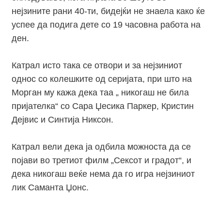
нејзините рани 40-ти, бидејќи не знаела како ќе
успее да подига дете со 19 часовна работа на
ден.
Катрал исто така се отвори и за нејзиниот
однос со колешките од серијата, при што на
Морган му кажа дека таа „ никогаш не била
пријателка“ со Сара Џесика Паркер, Кристин
Дејвис и Синтија Никсон.
Катрал вели дека ја одбила можноста да се
појави во третиот филм „Сексот и градот“, и
дека никогаш веќе нема да го игра нејзиниот
лик Саманта Џонс.