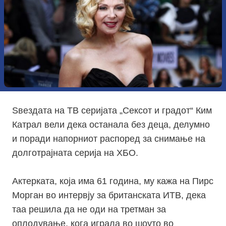
Ѕвездата на ТВ серијата „Сексот и градот“ Ким
Катрал вели дека останала без деца, делумно
и поради напорниот распоред за снимање на
долготрајната серија на ХБО.
Актерката, која има 61 година, му кажа на Пирс
Морган во интервју за британската ИТВ, дека
таа решила да не оди на третман за
оплодување, кога играла во шоуто во