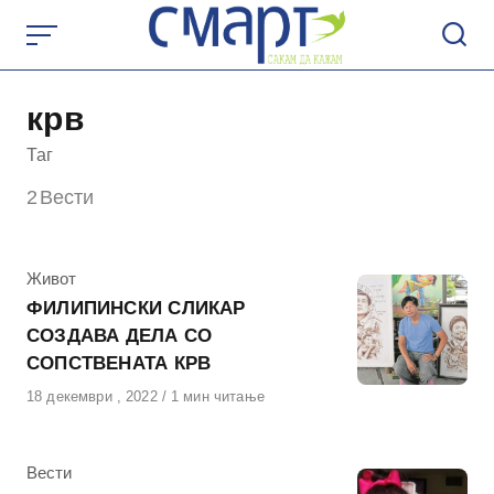
Skip
to
content
крв
Таг
2
Вести
КАтегорија
Живот
ФИЛИПИНСКИ СЛИКАР
СОЗДАВА ДЕЛА СО
СОПСТВЕНАТА КРВ
Објавено
18 декември , 2022
1 мин читање
на
КАтегорија
Вести