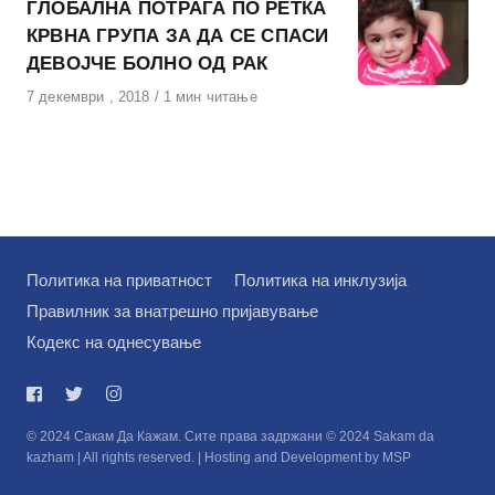
ГЛОБАЛНА ПОТРАГА ПО РЕТКА
КРВНА ГРУПА ЗА ДА СЕ СПАСИ
ДЕВОЈЧЕ БОЛНО ОД РАК
Објавено
7 декември , 2018
1 мин читање
на
Политика на приватност
Политика на инклузија
Правилник за внатрешно пријавување
Кодекс на однесување
© 2024 Сакам Да Кажам. Сите права задржани © 2024 Sakam da
kazham | All rights reserved. | Hosting and Development by MSP