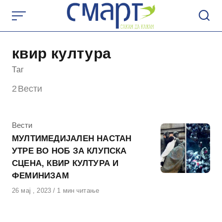
Skip
to
content
квир култура
Таг
2
Вести
КАтегорија
Вести
МУЛТИМЕДИЈАЛЕН НАСТАН
УТРЕ ВО НОБ ЗА КЛУПСКА
СЦЕНА, КВИР КУЛТУРА И
ФЕМИНИЗАМ
Објавено
26 мај , 2023
1 мин читање
на