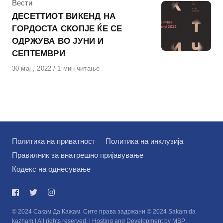
КАтегорија
Вести
ДЕСЕТТИОТ ВИКЕНД НА
ГОРДОСТА СКОПЈЕ ЌЕ СЕ
ОДРЖУВА ВО ЈУНИ И
СЕПТЕМВРИ
Објавено
30 мај , 2022
1 мин читање
на
Политика на приватност
Политика на инклузија
Правилник за внатрешно пријавување
Кодекс на однесување
© 2024 Сакам Да Кажам. Сите права задржани © 2024 Sakam da
kazham | All rights reserved. | Hosting and Development by MSP