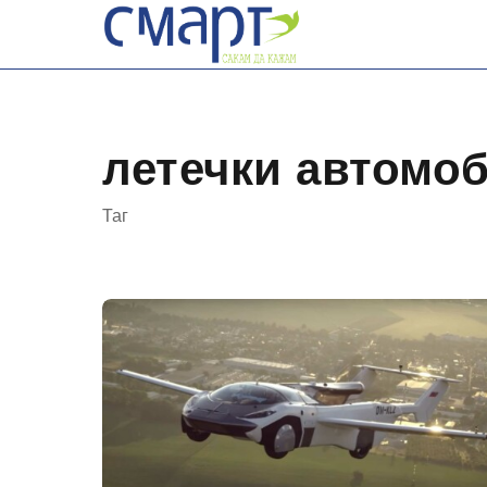
Skip
to
content
летечки автомо
Таг