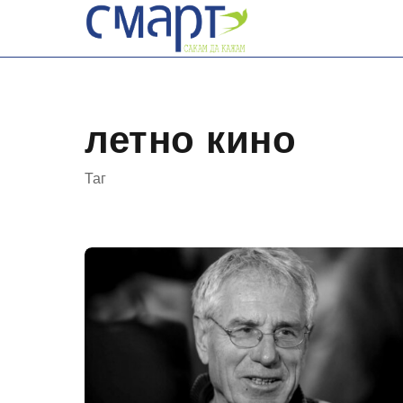
Skip
to
content
летно кино
Таг