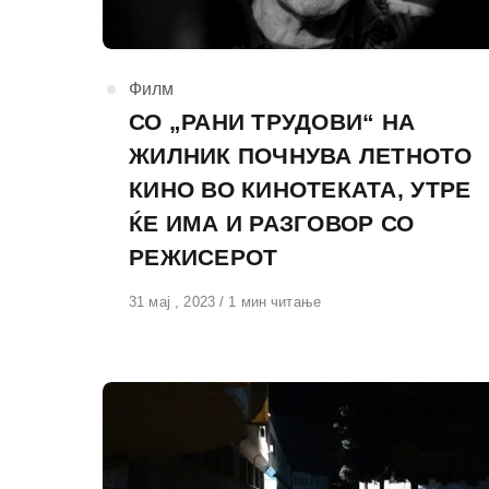
КАтегорија
Филм
СО „РАНИ ТРУДОВИ“ НА
ЖИЛНИК ПОЧНУВА ЛЕТНОТО
КИНО ВО КИНОТЕКАТА, УТРЕ
ЌЕ ИМА И РАЗГОВОР СО
РЕЖИСЕРОТ
Објавено
31 мај , 2023
1 мин читање
на