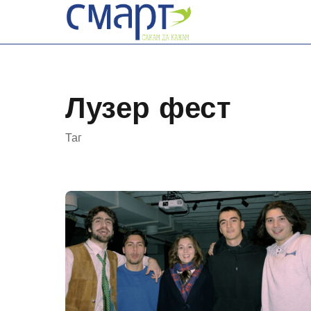
Skip
to
content
Лузер фест
Таг