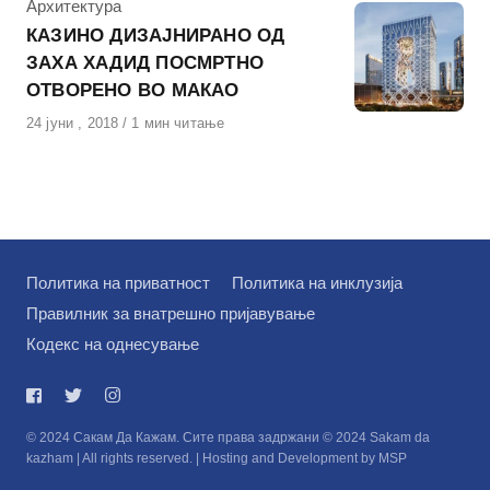
КАтегорија
Архитектура
КАЗИНО ДИЗАЈНИРАНО ОД
ЗАХА ХАДИД ПОСМРТНО
ОТВОРЕНО ВО МАКАО
Објавено
24 јуни , 2018
1 мин читање
на
Политика на приватност
Политика на инклузија
Правилник за внатрешно пријавување
Кодекс на однесување
© 2024 Сакам Да Кажам. Сите права задржани © 2024 Sakam da
kazham | All rights reserved. | Hosting and Development by MSP