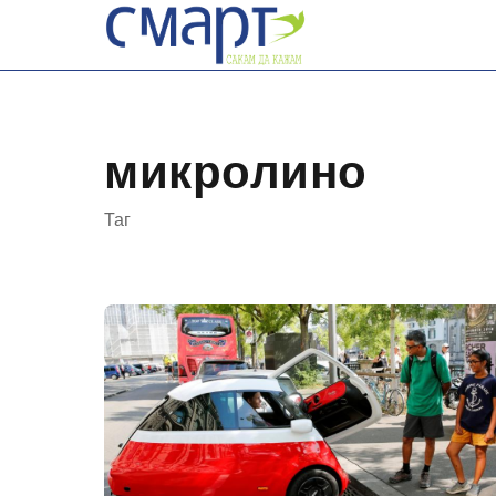
Skip
to
content
микролино
Таг