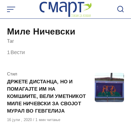
Skip
to
content
Миле Ничевски
Таг
1
Вести
КАтегорија
Стил
ДРЖЕТЕ ДИСТАНЦА, НО И
ПОМАГАЈТЕ ИМ НА
КОМШИИТЕ, ВЕЛИ УМЕТНИКОТ
МИЛЕ НИЧЕВСКИ ЗА СВОЈОТ
МУРАЛ ВО ГЕВГЕЛИЈА
Објавено
16 јули , 2020
1 мин читање
на