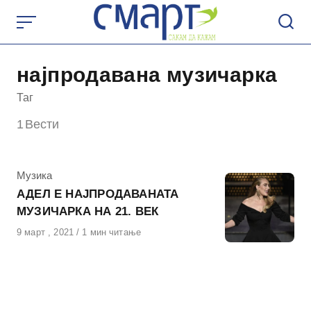
Skip
to
content
најпродавана музичарка
Таг
1
Вести
КАтегорија
Музика
АДЕЛ Е НАЈПРОДАВАНАТА
МУЗИЧАРКА НА 21. ВЕК
Објавено
9 март , 2021
1 мин читање
на