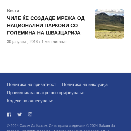
КАтегорија
Вести
ЧИЛЕ ЌЕ СОЗДАДЕ МРЕЖА ОД
НАЦИОНАЛНИ ПАРКОВИ СО
ГОЛЕМИНА НА ШВАЈЦАРИЈА
Објавено
30 јануари , 2018
1 мин читање
на
Политика на приватност
Политика на инклузија
Правилник за внатрешно пријавување
Кодекс на однесување
© 2024 Сакам Да Кажам. Сите права задржани © 2024 Sakam da