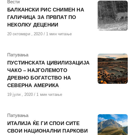
КАтегорија
Вести
БАЛКАНСКИ РИС СНИМЕН НА
ГАЛИЧИЦА ЗА ПРВПАТ ПО
НЕКОЛКУ ДЕЦЕНИИ
Објавено
20 октомври , 2020
1 мин читање
на
КАтегорија
Патувања
ПУСТИНСКАТА ЦИВИЛИЗАЦИЈА
ЧАКО – НАЈГОЛЕМОТО
ДРЕВНО БОГАТСТВО НА
СЕВЕРНА АМЕРИКА
Објавено
19 јули , 2020
1 мин читање
на
КАтегорија
Патувања
ИТАЛИЈА ЌЕ ГИ СПОИ СИТЕ
СВОИ НАЦИОНАЛНИ ПАРКОВИ