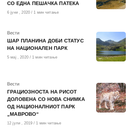
СО ЕДНА ПЕШАЧКА ПАТЕКА
Објавено
6 јуни , 2020
1 мин читање
на
КАтегорија
Вести
ШАР ПЛАНИНА ДОБИ СТАТУС
НА НАЦИОНАЛЕН ПАРК
Објавено
5 мај , 2020
1 мин читање
на
КАтегорија
Вести
ГРАЦИОЗНОСТА НА РИСОТ
ДОЛОВЕНА СО НОВА СНИМКА
ОД НАЦИОНАЛНИОТ ПАРК
„МАВРОВО“
Објавено
12 јули , 2019
1 мин читање
на