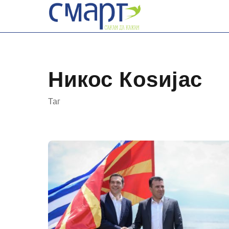
Skip
to
content
Никос Коѕијас
Таг