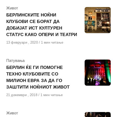
КАтегорија
Живот
БЕРЛИНСКИТЕ НОЌНИ
КЛУБОВИ СЕ БОРАТ ДА
ДОБИЈАТ ИСТ КУЛТУРЕН
СТАТУС КАКО ОПЕРИ И ТЕАТРИ
Објавено
13 февруари , 2020
1 мин читање
на
КАтегорија
Патувања
БЕРЛИН ЌЕ ГИ ПОМОГНЕ
ТЕХНО КЛУБОВИТЕ СО
МИЛИОН ЕВРА ЗА ДА ГО
ЗАШТИТИ НОЌНИОТ ЖИВОТ
Објавено
21 декември , 2018
1 мин читање
на
КАтегорија
Живот