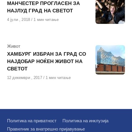
МАНЧЕСТЕР ПРОГЛАСЕН ЗА
НАЈЛУД ГРАД НА СВЕТОТ
Објавено
4 јули , 2018
1 мин читање
на
КАтегорија
Живот
ХАМБУРГ ИЗБРАН ЗА ГРАД СО
НАЈДОБАР НОЌЕН ЖИВОТ НА
СВЕТОТ
Објавено
12 декември , 2017
1 мин читање
на
Политика на приватност
Политика на инклузија
Правилник за внатрешно пријавување