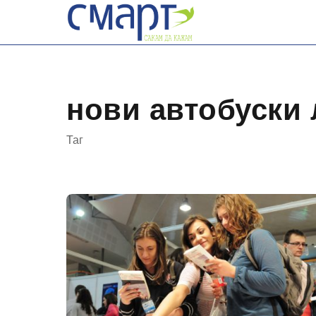
Skip
to
content
нови автобуски
Таг