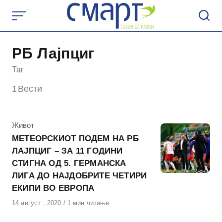
Skip
to
content
РБ Лајпциг
Таг
1
Вести
КАтегорија
Живот
МЕТЕОРСКИОТ ПОДЕМ НА РБ
ЛАЈПЦИГ – ЗА 11 ГОДИНИ
СТИГНА ОД 5. ГЕРМАНСКА
ЛИГА ДО НАЈДОБРИТЕ ЧЕТИРИ
ЕКИПИ ВО ЕВРОПА
Објавено
14 август , 2020
1 мин читање
на