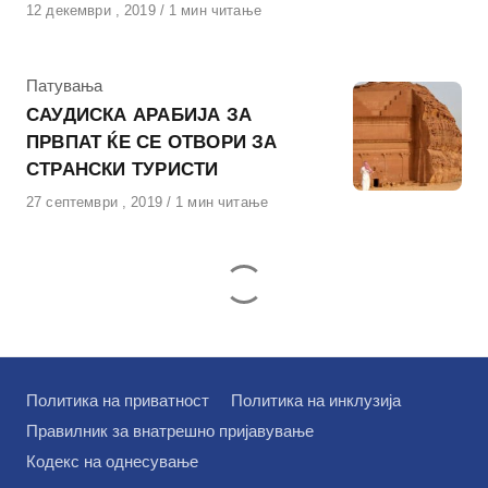
Објавено
12 декември , 2019
1 мин читање
на
КАтегорија
Патувања
САУДИСКА АРАБИЈА ЗА
ПРВПАТ ЌЕ СЕ ОТВОРИ ЗА
СТРАНСКИ ТУРИСТИ
Објавено
27 септември , 2019
1 мин читање
на
Политика на приватност
Политика на инклузија
Правилник за внатрешно пријавување
Кодекс на однесување