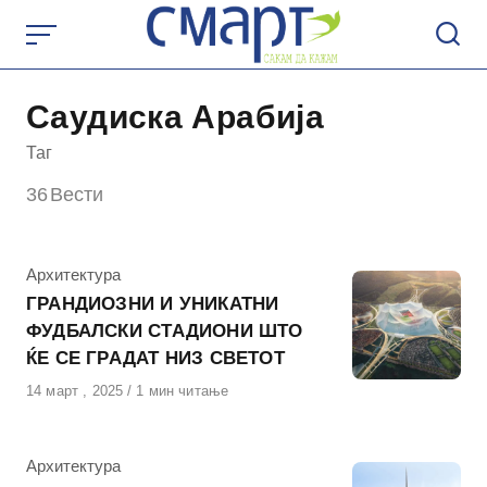
Skip
to
content
Саудиска Арабија
Таг
36
Вести
КАтегорија
Архитектура
ГРАНДИОЗНИ И УНИКАТНИ
ФУДБАЛСКИ СТАДИОНИ ШТО
ЌЕ СЕ ГРАДАТ НИЗ СВЕТОТ
Објавено
14 март , 2025
1 мин читање
на
КАтегорија
Архитектура