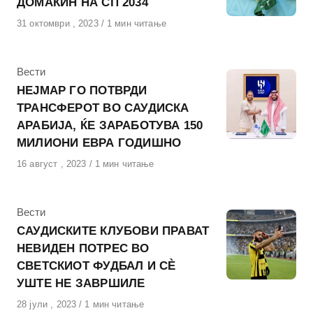
ДОМАЌИН НА СП 2034
Објавено
31 октомври , 2023
1 мин читање
на
КАтегорија
Вести
НЕЈМАР ГО ПОТВРДИ
ТРАНСФЕРОТ ВО САУДИСКА
АРАБИЈА, ЌЕ ЗАРАБОТУВА 150
МИЛИОНИ ЕВРА ГОДИШНО
Објавено
16 август , 2023
1 мин читање
на
КАтегорија
Вести
САУДИСКИТЕ КЛУБОВИ ПРАВАТ
НЕВИДЕН ПОТРЕС ВО
СВЕТСКИОТ ФУДБАЛ И СÈ
УШТЕ НЕ ЗАВРШИЛЕ
Објавено
28 јули , 2023
1 мин читање