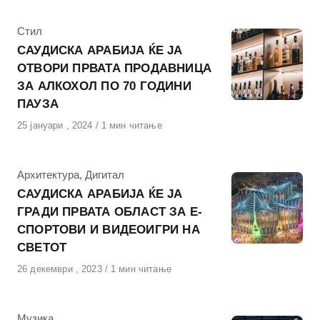
КАтегорија
Стил
САУДИСКА АРАБИЈА ЌЕ ЈА
ОТВОРИ ПРВАТА ПРОДАВНИЦА
ЗА АЛКОХОЛ ПО 70 ГОДИНИ
ПАУЗА
Објавено
25 јануари , 2024
1 мин читање
на
КАтегорија
Архитектура
,
Дигитал
САУДИСКА АРАБИЈА ЌЕ ЈА
ГРАДИ ПРВАТА ОБЛАСТ ЗА Е-
СПОРТОВИ И ВИДЕОИГРИ НА
СВЕТОТ
Објавено
26 декември , 2023
1 мин читање
на
КАтегорија
Музика