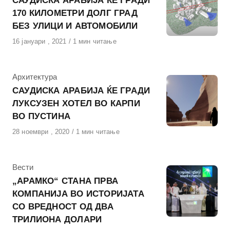
САУДИСКА АРАБИЈА ЌЕ ГРАДИ
170 КИЛОМЕТРИ ДОЛГ ГРАД
БЕЗ УЛИЦИ И АВТОМОБИЛИ
Објавено
16 јануари , 2021
1 мин читање
на
КАтегорија
Архитектура
САУДИСКА АРАБИЈА ЌЕ ГРАДИ
ЛУКСУЗЕН ХОТЕЛ ВО КАРПИ
ВО ПУСТИНА
Објавено
28 ноември , 2020
1 мин читање
на
КАтегорија
Вести
„АРАМКО“ СТАНА ПРВА
КОМПАНИЈА ВО ИСТОРИЈАТА
СО ВРЕДНОСТ ОД ДВА
ТРИЛИОНА ДОЛАРИ