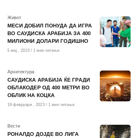
на
КАтегорија
Живот
МЕСИ ДОБИЛ ПОНУДА ДА ИГРА
ВО САУДИСКА АРАБИЈА ЗА 400
МИЛИОНИ ДОЛАРИ ГОДИШНО
Објавено
5 мај , 2023
1 мин читање
на
КАтегорија
Архитектура
САУДИСКА АРАБИЈА ЌЕ ГРАДИ
ОБЛАКОДЕР ОД 400 МЕТРИ ВО
ОБЛИК НА КОЦКА
Објавено
19 февруари , 2023
1 мин читање
на
КАтегорија
Вести
РОНАЛДО ДОЈДЕ ВО ЛИГА