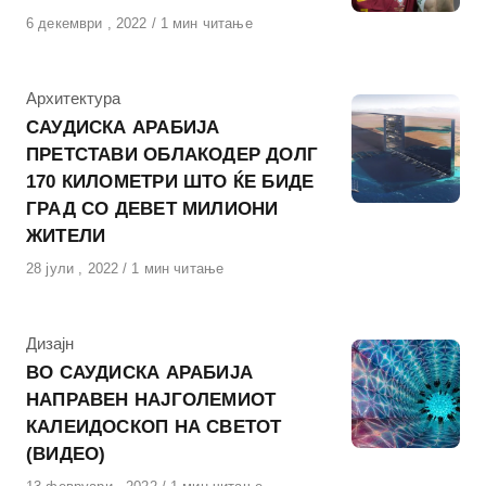
Објавено
6 декември , 2022
1 мин читање
на
КАтегорија
Архитектура
САУДИСКА АРАБИЈА
ПРЕТСТАВИ ОБЛАКОДЕР ДОЛГ
170 КИЛОМЕТРИ ШТО ЌЕ БИДЕ
ГРАД СО ДЕВЕТ МИЛИОНИ
ЖИТЕЛИ
Објавено
28 јули , 2022
1 мин читање
на
КАтегорија
Дизајн
ВО САУДИСКА АРАБИЈА
НАПРАВЕН НАЈГОЛЕМИОТ
КАЛЕИДОСКОП НА СВЕТОТ
(ВИДЕО)