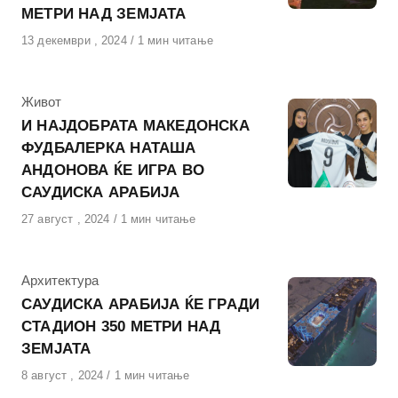
МЕТРИ НАД ЗЕМЈАТА
Објавено
13 декември , 2024
1 мин читање
на
КАтегорија
Живот
И НАЈДОБРАТА МАКЕДОНСКА
ФУДБАЛЕРКА НАТАША
АНДОНОВА ЌЕ ИГРА ВО
САУДИСКА АРАБИЈА
Објавено
27 август , 2024
1 мин читање
на
КАтегорија
Архитектура
САУДИСКА АРАБИЈА ЌЕ ГРАДИ
СТАДИОН 350 МЕТРИ НАД
ЗЕМЈАТА
Објавено
8 август , 2024
1 мин читање
на