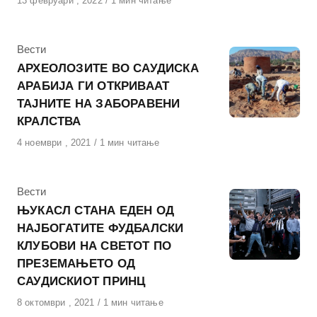
Објавено
13 февруари , 2022
1 мин читање
на
КАтегорија
Вести
АРХЕОЛОЗИТЕ ВО САУДИСКА
АРАБИЈА ГИ ОТКРИВААТ
ТАЈНИТЕ НА ЗАБОРАВЕНИ
КРАЛСТВА
Објавено
4 ноември , 2021
1 мин читање
на
КАтегорија
Вести
ЊУКАСЛ СТАНА ЕДЕН ОД
НАЈБОГАТИТЕ ФУДБАЛСКИ
КЛУБОВИ НА СВЕТОТ ПО
ПРЕЗЕМАЊЕТО ОД
САУДИСКИОТ ПРИНЦ
Објавено
8 октомври , 2021
1 мин читање
на