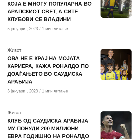
КОЈА Е МНОГУ ПОПУЛАРНА ВО
АРАПСКИОТ СВЕТ, А СИТЕ
КЛУБОВИ СЕ ВЛАДИНИ
Објавено
5 јануари , 2023
1 мин читање
на
КАтегорија
Живот
ОВА НЕ Е КРАЈ НА МОЈАТА
КАРИЕРА, КАЖА РОНАЛДО ПО
ДОАЃАЊЕТО ВО САУДИСКА
АРАБИЈА
Објавено
3 јануари , 2023
1 мин читање
на
КАтегорија
Живот
КЛУБ ОД САУДИСКА АРАБИЈА
МУ ПОНУДИ 200 МИЛИОНИ
ЕВРА ГОДИШНО НА РОНАЛДО