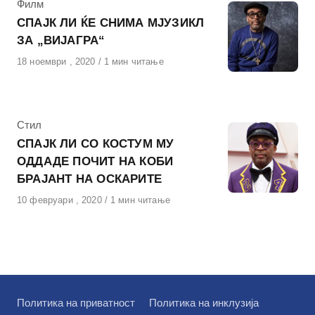
КАтегорија
Филм
СПАЈК ЛИ ЌЕ СНИМА МЈУЗИКЛ
ЗА „ВИЈАГРА“
Објавено
18 ноември , 2020
1 мин читање
на
КАтегорија
Стил
СПАЈК ЛИ СО КОСТУМ МУ
ОДДАДЕ ПОЧИТ НА КОБИ
БРАЈАНТ НА ОСКАРИТЕ
Објавено
10 февруари , 2020
1 мин читање
на
Политика на приватност
Политика на инклузија