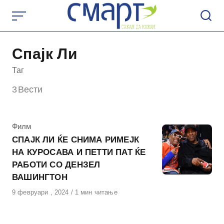
Skip
to
content
Спајк Ли
Таг
3
Вести
КАтегорија
Филм
СПАЈК ЛИ ЌЕ СНИМА РИМЕЈК
НА КУРОСАВА И ПЕТТИ ПАТ ЌЕ
РАБОТИ СО ДЕНЗЕЛ
ВАШИНГТОН
Објавено
9 февруари , 2024
1 мин читање
на