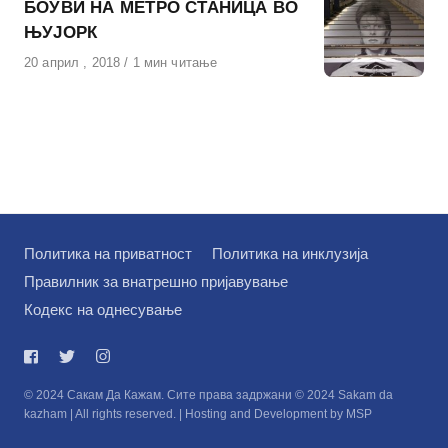
БОУВИ НА МЕТРО СТАНИЦА ВО
ЊУЈОРК
Објавено
20 април , 2018
1 мин читање
на
Политика на приватност
Политика на инклузија
Правилник за внатрешно пријавување
Кодекс на однесување
© 2024 Сакам Да Кажам. Сите права задржани © 2024 Sakam da
kazham | All rights reserved. | Hosting and Development by MSP