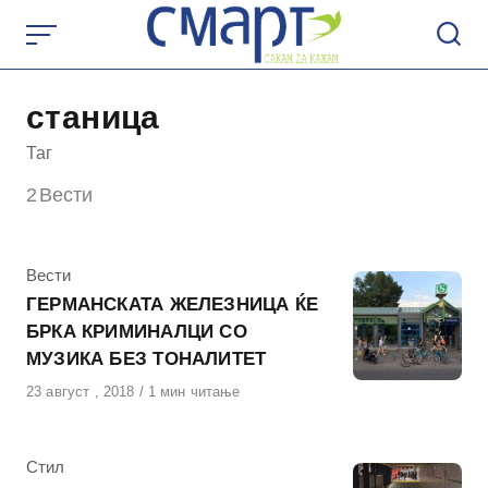
Skip
to
content
станица
Таг
2
Вести
КАтегорија
Вести
ГЕРМАНСКАТА ЖЕЛЕЗНИЦА ЌЕ
БРКА КРИМИНАЛЦИ СО
МУЗИКА БЕЗ ТОНАЛИТЕТ
Објавено
23 август , 2018
1 мин читање
на
КАтегорија
Стил