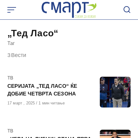
Skip
to
content
„Тед Ласо“
Таг
3
Вести
КАтегорија
ТВ
СЕРИЈАТА „ТЕД ЛАСО“ ЌЕ
ДОБИЕ ЧЕТВРТА СЕЗОНА
Објавено
17 март , 2025
1 мин читање
на
КАтегорија
ТВ