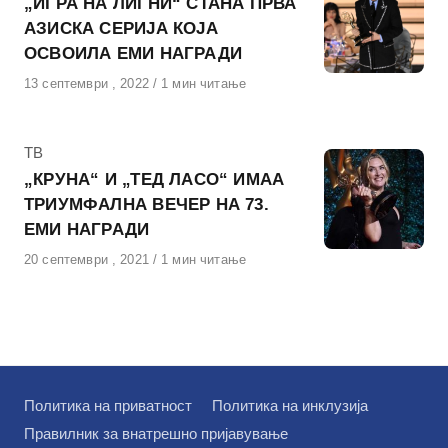
„ИГРА НА ЛИГНИ“ СТАНА ПРВА
АЗИСКА СЕРИЈА КОЈА
ОСВОИЛА ЕМИ НАГРАДИ
Објавено
13 септември , 2022
1 мин читање
на
КАтегорија
ТВ
„КРУНА“ И „ТЕД ЛАСО“ ИМАА
ТРИУМФАЛНА ВЕЧЕР НА 73.
ЕМИ НАГРАДИ
Објавено
20 септември , 2021
1 мин читање
на
Политика на приватност
Политика на инклузија
Правилник за внатрешно пријавување