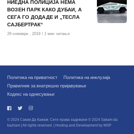
НИЕДНА ПОЛИЦИЈА НЕМА
ВОЗЕН ПАРК КАКО ДУБАИ, А
СЕГА ГО ДОДАДЕ И „ТЕСЛА
САЈБЕРТРАК“
Објавено
29 ноември , 2019
1 мин читање
на
Политика на приватност
Политика на инклузија
Правилник за внатрешно пријавување
Кодекс на однесување
© 2024 Сакам Да Кажам. Сите права задржани © 2024 Sakam da
kazham | All rights reserved. | Hosting and Development by MSP