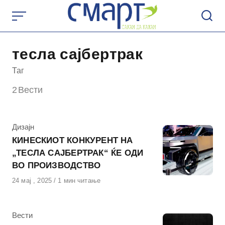
Skip
to
content
тесла сајбертрак
Таг
2
Вести
КАтегорија
Дизајн
КИНЕСКИОТ КОНКУРЕНТ НА
„ТЕСЛА САЈБЕРТРАК“ ЌЕ ОДИ
ВО ПРОИЗВОДСТВО
Објавено
24 мај , 2025
1 мин читање
на
КАтегорија
Вести