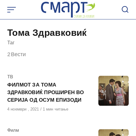
Skip
to
content
Тома Здравковиќ
Таг
2
Вести
КАтегорија
ТВ
ФИЛМОТ ЗА ТОМА
ЗДРАВКОВИЌ ПРОШИРЕН ВО
СЕРИЈА ОД ОСУМ ЕПИЗОДИ
Објавено
4 ноември , 2021
1 мин читање
на
КАтегорија
Филм