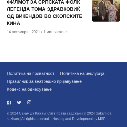
ФИЛМОТ ЗА СРПСКАТА ФОЛК
ЛЕГЕНДА ТОМА ЗДРАВКОВИЌ
ОД ВИКЕНДОВ ВО СКОПСКИТЕ
КИНА
Објавено
14 октомври , 2021
1 мин читање
на
Политика на приватност
Политика на инклузија
Правилник за внатрешно пријавување
Кодекс на однесување
© 2024 Сакам Да Кажам. Сите права задржани © 2024 Sakam da
kazham | All rights reserved. | Hosting and Development by MSP