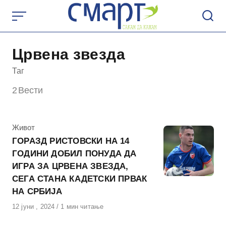
Skip
to
content
Црвена звезда
Таг
2
Вести
КАтегорија
Живот
ГОРАЗД РИСТОВСКИ НА 14
ГОДИНИ ДОБИЛ ПОНУДА ДА
ИГРА ЗА ЦРВЕНА ЗВЕЗДА,
СЕГА СТАНА КАДЕТСКИ ПРВАК
НА СРБИЈА
Објавено
12 јуни , 2024
1 мин читање
на