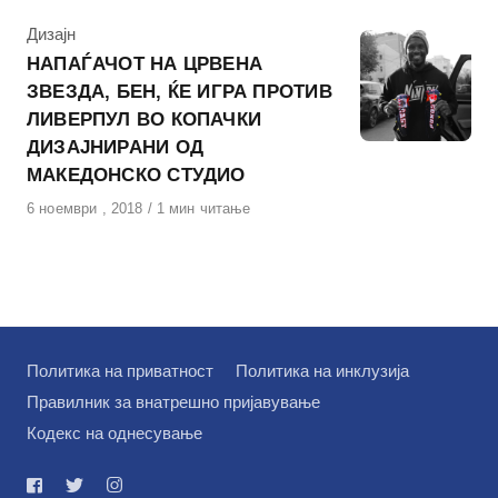
КАтегорија
Дизајн
НАПАЃАЧОТ НА ЦРВЕНА
ЗВЕЗДА, БЕН, ЌЕ ИГРА ПРОТИВ
ЛИВЕРПУЛ ВО КОПАЧКИ
ДИЗАЈНИРАНИ ОД
МАКЕДОНСКО СТУДИО
Објавено
6 ноември , 2018
1 мин читање
на
Политика на приватност
Политика на инклузија
Правилник за внатрешно пријавување
Кодекс на однесување