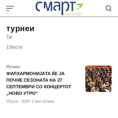
Skip
to
content
турнеи
Таг
1
Вести
КАтегорија
Музика
ФИЛХАРМОНИЈАТА ЌЕ ЈА
ПОЧНЕ СЕЗОНАТА НА 27
СЕПТЕМВРИ СО КОНЦЕРТОТ
„НОВО УТРО“
Објавено
10 јули , 2018
1 мин читање
на