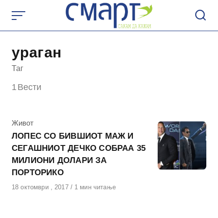
Skip
to
content
ураган
Таг
1
Вести
КАтегорија
Живот
ЛОПЕС СО БИВШИОТ МАЖ И
СЕГАШНИОТ ДЕЧКО СОБРАА 35
МИЛИОНИ ДОЛАРИ ЗА
ПОРТОРИКО
Објавено
18 октомври , 2017
1 мин читање
на