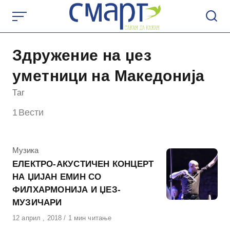
Skip
to
content
Здружение на џез
уметници на Македонија
Таг
1
Вести
КАтегорија
Музика
ЕЛЕКТРО-АКУСТИЧЕН КОНЦЕРТ
НА ЏИЈАН ЕМИН СО
ФИЛХАРМОНИЈА И ЏЕЗ-
МУЗИЧАРИ
Објавено
12 април , 2018
1 мин читање
на