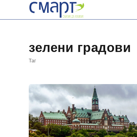
Skip
to
content
зелени градови
Таг