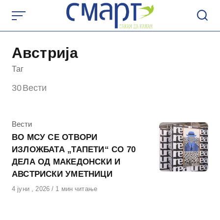
Skip
to
content
Австрија
Таг
30
Вести
КАтегорија
Вести
ВО МСУ СЕ ОТВОРИ
ИЗЛОЖБАТА „ТАПЕТИ“ СО 70
ДЕЛА ОД МАКЕДОНСКИ И
АВСТРИСКИ УМЕТНИЦИ
Објавено
4 јуни , 2026
1 мин читање
на