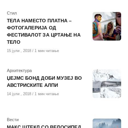
КАтегорија
Стил
ТЕЛА НАМЕСТО ПЛАТНА –
ФОТОГАЛЕРИЈА ОД
ФЕСТИВАЛОТ ЗА ЦРТАЊЕ НА
ТЕЛО
Објавено
15 јули , 2018
1 мин читање
на
КАтегорија
Архитектура
ЏЕЈМС БОНД ДОБИ МУЗЕЈ ВО
АВСТРИСКИТЕ АЛПИ
Објавено
14 јули , 2018
1 мин читање
на
КАтегорија
Вести
МАКС ШТЕКЛ СО ВЕЛОСИПЕД