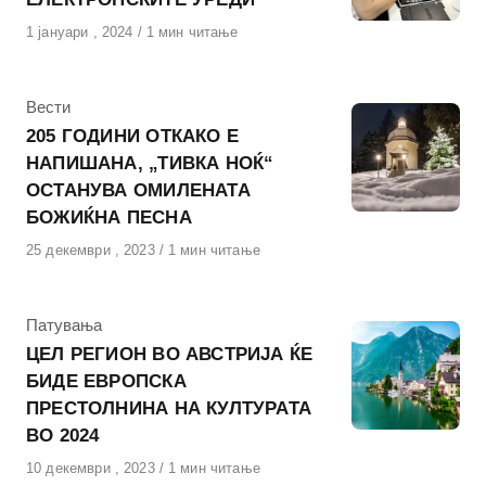
Објавено
1 јануари , 2024
1 мин читање
на
КАтегорија
Вести
205 ГОДИНИ ОТКАКО Е
НАПИШАНА, „ТИВКА НОЌ“
ОСТАНУВА ОМИЛЕНАТА
БОЖИЌНА ПЕСНА
Објавено
25 декември , 2023
1 мин читање
на
КАтегорија
Патувања
ЦЕЛ РЕГИОН ВО АВСТРИЈА ЌЕ
БИДЕ ЕВРОПСКА
ПРЕСТОЛНИНА НА КУЛТУРАТА
ВО 2024
Објавено
10 декември , 2023
1 мин читање