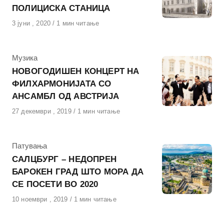
ПОЛИЦИСКА СТАНИЦА
Објавено
3 јуни , 2020
1 мин читање
на
КАтегорија
Музика
НОВОГОДИШЕН КОНЦЕРТ НА
ФИЛХАРМОНИЈАТА СО
АНСАМБЛ ОД АВСТРИЈА
Објавено
27 декември , 2019
1 мин читање
на
КАтегорија
Патувања
САЛЦБУРГ – НЕДОПРЕН
БАРОКЕН ГРАД ШТО МОРА ДА
СЕ ПОСЕТИ ВО 2020
Објавено
10 ноември , 2019
1 мин читање
на