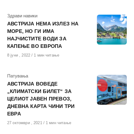
на
КАтегорија
Здрави навики
АВСТРИЈА НЕМА ИЗЛЕЗ НА
МОРЕ, НО ГИ ИМА
НАЈЧИСТИТЕ ВОДИ ЗА
КАПЕЊЕ ВО ЕВРОПА
Објавено
8 јуни , 2022
1 мин читање
на
КАтегорија
Патувања
АВСТРИЈА ВОВЕДЕ
„КЛИМАТСКИ БИЛЕТ“ ЗА
ЦЕЛИОТ ЈАВЕН ПРЕВОЗ,
ДНЕВНА КАРТА ЧИНИ ТРИ
ЕВРА
Објавено
27 октомври , 2021
1 мин читање
на