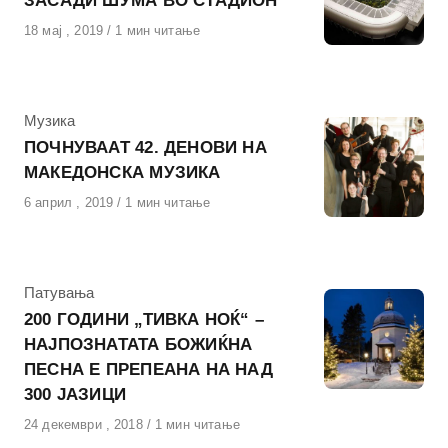
ЗАСАДИ ШУМА ВО СТАДИОН
Објавено
18 мај , 2019
1 мин читање
на
КАтегорија
Музика
ПОЧНУВААТ 42. ДЕНОВИ НА
МАКЕДОНСКА МУЗИКА
Објавено
6 април , 2019
1 мин читање
на
КАтегорија
Патувања
200 ГОДИНИ „ТИВКА НОЌ“ –
НАЈПОЗНАТАТА БОЖИЌНА
ПЕСНА Е ПРЕПЕАНА НА НАД
300 ЈАЗИЦИ
Објавено
24 декември , 2018
1 мин читање
на