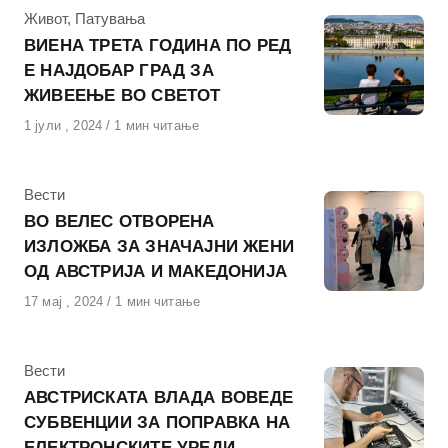
КАтегорија
Живот
,
Патувања
ВИЕНА ТРЕТА ГОДИНА ПО РЕД
Е НАЈДОБАР ГРАД ЗА
ЖИВЕЕЊЕ ВО СВЕТОТ
Објавено
1 јули , 2024
1 мин читање
на
КАтегорија
Вести
ВО ВЕЛЕС ОТВОРЕНА
ИЗЛОЖБА ЗА ЗНАЧАЈНИ ЖЕНИ
ОД АВСТРИЈА И МАКЕДОНИЈА
Објавено
17 мај , 2024
1 мин читање
на
КАтегорија
Вести
АВСТРИСКАТА ВЛАДА ВОВЕДЕ
СУБВЕНЦИИ ЗА ПОПРАВКА НА
ЕЛЕКТРОНСКИТЕ УРЕДИ