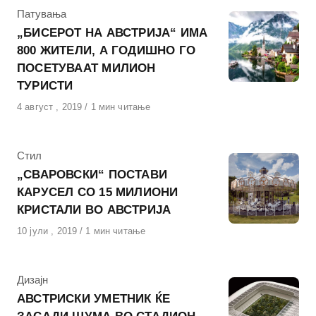
КАтегорија
Патувања
„БИСЕРОТ НА АВСТРИЈА“ ИМА
800 ЖИТЕЛИ, А ГОДИШНО ГО
ПОСЕТУВААТ МИЛИОН
ТУРИСТИ
Објавено
4 август , 2019
1 мин читање
на
КАтегорија
Стил
„СВАРОВСКИ“ ПОСТАВИ
КАРУСЕЛ СО 15 МИЛИОНИ
КРИСТАЛИ ВО АВСТРИЈА
Објавено
10 јули , 2019
1 мин читање
на
КАтегорија
Дизајн
АВСТРИСКИ УМЕТНИК ЌЕ