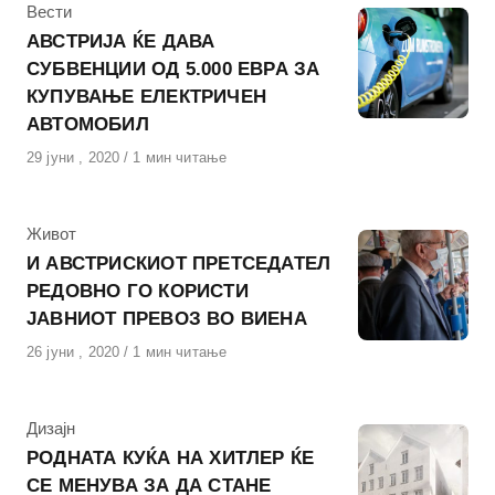
КАтегорија
Вести
АВСТРИЈА ЌЕ ДАВА
СУБВЕНЦИИ ОД 5.000 ЕВРА ЗА
КУПУВАЊЕ ЕЛЕКТРИЧЕН
АВТОМОБИЛ
Објавено
29 јуни , 2020
1 мин читање
на
КАтегорија
Живот
И АВСТРИСКИОТ ПРЕТСЕДАТЕЛ
РЕДОВНО ГО КОРИСТИ
ЈАВНИОТ ПРЕВОЗ ВО ВИЕНА
Објавено
26 јуни , 2020
1 мин читање
на
КАтегорија
Дизајн
РОДНАТА КУЌА НА ХИТЛЕР ЌЕ
СЕ МЕНУВА ЗА ДА СТАНЕ