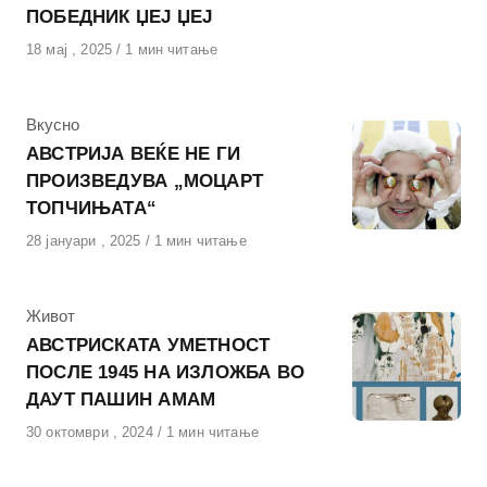
ПОБЕДНИК ЏЕЈ ЏЕЈ
Објавено
18 мај , 2025
1 мин читање
на
КАтегорија
Вкусно
АВСТРИЈА ВЕЌЕ НЕ ГИ
ПРОИЗВЕДУВА „МОЦАРТ
ТОПЧИЊАТА“
Објавено
28 јануари , 2025
1 мин читање
на
КАтегорија
Живот
АВСТРИСКАТА УМЕТНОСТ
ПОСЛЕ 1945 НА ИЗЛОЖБА ВО
ДАУТ ПАШИН АМАМ
Објавено
30 октомври , 2024
1 мин читање
на