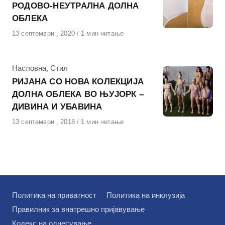
РОДОВО-НЕУТРАЛНА ДОЛНА
ОБЛЕКА
Објавено
13 септември , 2020
1 мин читање
на
КАтегорија
Насловна
,
Стил
РИЈАНА СО НОВА КОЛЕКЦИЈА
ДОЛНА ОБЛЕКА ВО ЊУЈОРК –
ДИВИНА И УБАВИНА
Објавено
13 септември , 2018
1 мин читање
на
Политика на приватност
Политика на инклузија
Правилник за внатрешно пријавување
Кодекс на однесување