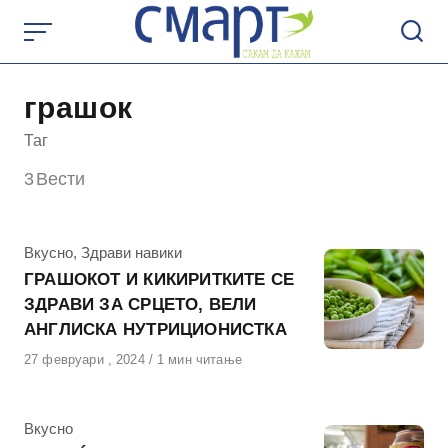
Skip
to
content
грашок
Таг
3
Вести
КАтегорија
Вкусно
,
Здрави навики
ГРАШОКОТ И КИКИРИТКИТЕ СЕ
ЗДРАВИ ЗА СРЦЕТО, ВЕЛИ
АНГЛИСКА НУТРИЦИОНИСТКА
Објавено
27 февруари , 2024
1 мин читање
на
КАтегорија
Вкусно