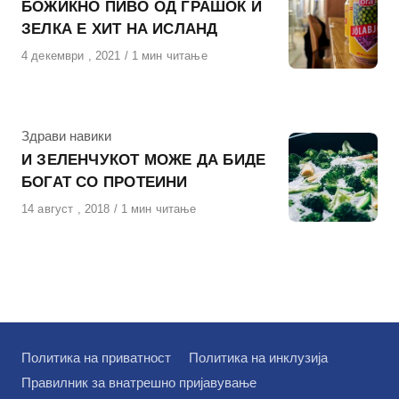
БОЖИЌНО ПИВО ОД ГРАШОК И
ЗЕЛКА Е ХИТ НА ИСЛАНД
Објавено
4 декември , 2021
1 мин читање
на
КАтегорија
Здрави навики
И ЗЕЛЕНЧУКОТ МОЖЕ ДА БИДЕ
БОГАТ СО ПРОТЕИНИ
Објавено
14 август , 2018
1 мин читање
на
Политика на приватност
Политика на инклузија
Правилник за внатрешно пријавување