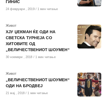
ГИНИС
Објавено
24 февруари , 2019
1 мин читање
на
КАтегорија
Живот
ХЈУ ЏЕКМАН ЌЕ ОДИ НА
СВЕТСКА ТУРНЕЈА СО
ХИТОВИТЕ ОД
„ВЕЛИЧЕСТВЕНИОТ ШОУМЕН“
Објавено
30 ноември , 2018
1 мин читање
на
КАтегорија
Живот
„ВЕЛИЧЕСТВЕНИОТ ШОУМЕН“
ОДИ НА БРОДВЕЈ
Објавено
21 мај , 2018
1 мин читање
на