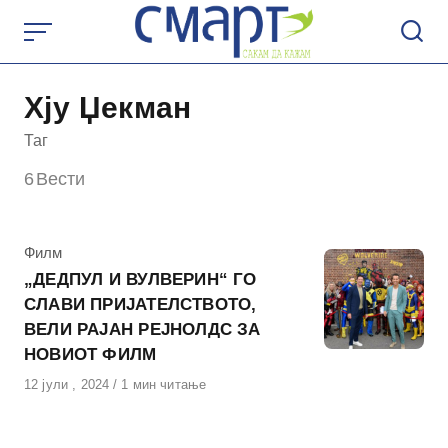
Skip
to
content
Хју Џекман
Таг
6
Вести
КАтегорија
Филм
„ДЕДПУЛ И ВУЛВЕРИН“ ГО
СЛАВИ ПРИЈАТЕЛСТВОТО,
ВЕЛИ РАЈАН РЕЈНОЛДС ЗА
НОВИОТ ФИЛМ
Објавено
12 јули , 2024
1 мин читање
на