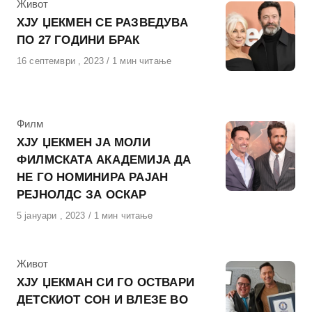
КАтегорија
Живот
ХЈУ ЏЕКМЕН СЕ РАЗВЕДУВА
ПО 27 ГОДИНИ БРАК
Објавено
16 септември , 2023
1 мин читање
на
КАтегорија
Филм
ХЈУ ЏЕКМЕН ЈА МОЛИ
ФИЛМСКАТА АКАДЕМИЈА ДА
НЕ ГО НОМИНИРА РАЈАН
РЕЈНОЛДС ЗА ОСКАР
Објавено
5 јануари , 2023
1 мин читање
на
КАтегорија
Живот
ХЈУ ЏЕКМАН СИ ГО ОСТВАРИ
ДЕТСКИОТ СОН И ВЛЕЗЕ ВО