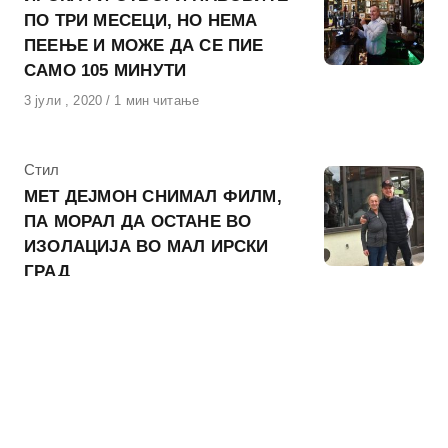
ПО ТРИ МЕСЕЦИ, НО НЕМА
ПЕЕЊЕ И МОЖЕ ДА СЕ ПИЕ
САМО 105 МИНУТИ
Објавено
3 јули , 2020
1 мин читање
на
КАтегорија
Стил
МЕТ ДЕЈМОН СНИМАЛ ФИЛМ,
ПА МОРАЛ ДА ОСТАНЕ ВО
ИЗОЛАЦИЈА ВО МАЛ ИРСКИ
ГРАД
Објавено
22 април , 2020
1 мин читање
на
КАтегорија
Живот
ИРСКИОТ ПРЕМИЕР ЌЕ РАБОТИ
И КАКО ЛЕКАР ДОДЕКА ТРАЕ
ПАНДЕМИЈАТА