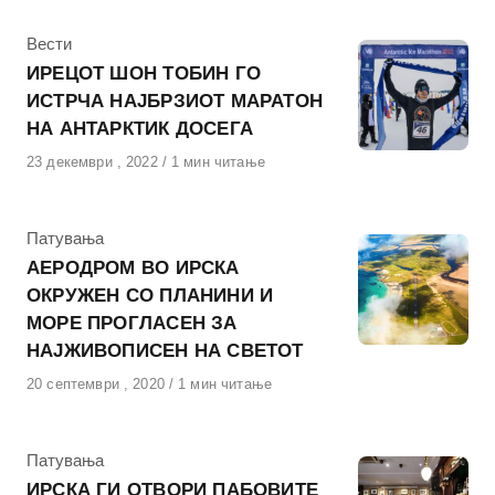
КАтегорија
Вести
ИРЕЦОТ ШОН ТОБИН ГО
ИСТРЧА НАЈБРЗИОТ МАРАТОН
НА АНТАРКТИК ДОСЕГА
Објавено
23 декември , 2022
1 мин читање
на
КАтегорија
Патувања
АЕРОДРОМ ВО ИРСКА
ОКРУЖЕН СО ПЛАНИНИ И
МОРЕ ПРОГЛАСЕН ЗА
НАЈЖИВОПИСЕН НА СВЕТОТ
Објавено
20 септември , 2020
1 мин читање
на
КАтегорија
Патувања
ИРСКА ГИ ОТВОРИ ПАБОВИТЕ