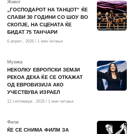
КАтегорија
Живот
„ГОСПОДАРОТ НА ТАНЦОТ“ ЌЕ
СЛАВИ 30 ГОДИНИ СО ШОУ ВО
СКОПЈЕ, НА СЦЕНАТА ЌЕ
БИДАТ 75 ТАНЧАРИ
Објавено
6 април , 2026
1 мин читање
на
КАтегорија
Музика
НЕКОЛКУ ЕВРОПСКИ ЗЕМЈИ
РЕКОА ДЕКА ЌЕ СЕ ОТКАЖАТ
ОД ЕВРОВИЗИЈА АКО
УЧЕСТВУВА ИЗРАЕЛ
Објавено
12 септември , 2025
1 мин читање
на
КАтегорија
Филм
ЌЕ СЕ СНИМА ФИЛМ ЗА