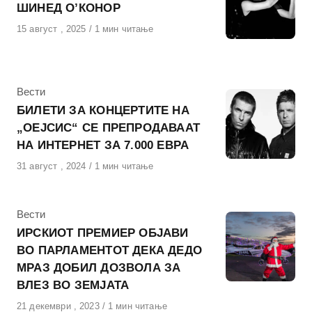
ШИНЕД О’КОНОР
Објавено
15 август , 2025
1 мин читање
на
КАтегорија
Вести
БИЛЕТИ ЗА КОНЦЕРТИТЕ НА
„ОЕЈСИС“ СЕ ПРЕПРОДАВААТ
НА ИНТЕРНЕТ ЗА 7.000 ЕВРА
Објавено
31 август , 2024
1 мин читање
на
КАтегорија
Вести
ИРСКИОТ ПРЕМИЕР ОБЈАВИ
ВО ПАРЛАМЕНТОТ ДЕКА ДЕДО
МРАЗ ДОБИЛ ДОЗВОЛА ЗА
ВЛЕЗ ВО ЗЕМЈАТА
Објавено
21 декември , 2023
1 мин читање