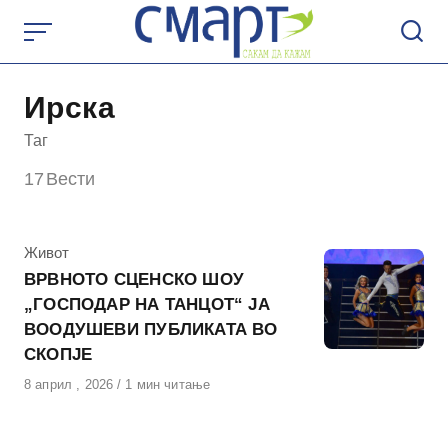
Skip
to
content
Ирска
Таг
17
Вести
КАтегорија
Живот
ВРВНОТО СЦЕНСКО ШОУ
„ГОСПОДАР НА ТАНЦОТ“ ЈА
ВООДУШЕВИ ПУБЛИКАТА ВО
СКОПЈЕ
Објавено
8 април , 2026
1 мин читање
на