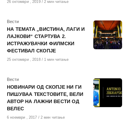
Објавено
26 октомври , 2019
2 мин читање
на
КАтегорија
Вести
НА ТЕМАТА „ВИСТИНА, ЛАГИ И
ЛАЈКОВИ“ СТАРТУВА 2.
ИСТРАЖУВАЧКИ ФИЛМСКИ
ФЕСТИВАЛ СКОПЈЕ
Објавено
25 октомври , 2018
1 мин читање
на
КАтегорија
Вести
НОВИНАРИ ОД СКОПЈЕ НИ ГИ
ПИШУВАА ТЕКСТОВИТЕ, ВЕЛИ
АВТОР НА ЛАЖНИ ВЕСТИ ОД
ВЕЛЕС
Објавено
6 ноември , 2017
2 мин читање
на