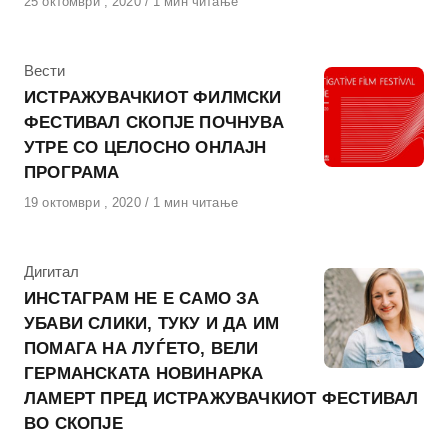
Објавено
25 октомври , 2020
1 мин читање
на
КАтегорија
Вести
ИСТРАЖУВАЧКИОТ ФИЛМСКИ
ФЕСТИВАЛ СКОПЈЕ ПОЧНУВА
УТРЕ СО ЦЕЛОСНО ОНЛАЈН
ПРОГРАМА
Објавено
19 октомври , 2020
1 мин читање
на
КАтегорија
Дигитал
ИНСТАГРАМ НЕ Е САМО ЗА
УБАВИ СЛИКИ, ТУКУ И ДА ИМ
ПОМАГА НА ЛУЃЕТО, ВЕЛИ
ГЕРМАНСКАТА НОВИНАРКА
ЛАМЕРТ ПРЕД ИСТРАЖУВАЧКИОТ ФЕСТИВАЛ
ВО СКОПЈЕ