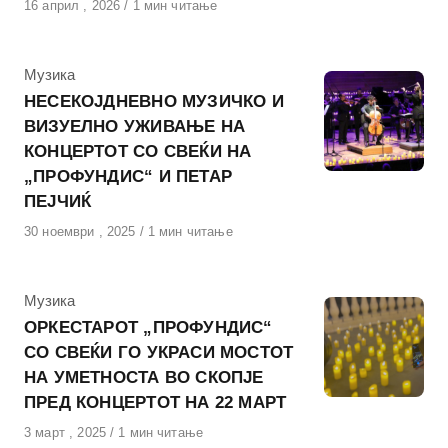
Објавено
16 април , 2026
1 мин читање
на
КАтегорија
Музика
НЕСЕКОЈДНЕВНО МУЗИЧКО И
ВИЗУЕЛНО УЖИВАЊЕ НА
КОНЦЕРТОТ СО СВЕЌИ НА
„ПРОФУНДИС“ И ПЕТАР
ПЕЈЧИЌ
Објавено
30 ноември , 2025
1 мин читање
на
КАтегорија
Музика
ОРКЕСТАРОТ „ПРОФУНДИС“
СО СВЕЌИ ГО УКРАСИ МОСТОТ
НА УМЕТНОСТА ВО СКОПЈЕ
ПРЕД КОНЦЕРТОТ НА 22 МАРТ
Објавено
3 март , 2025
1 мин читање