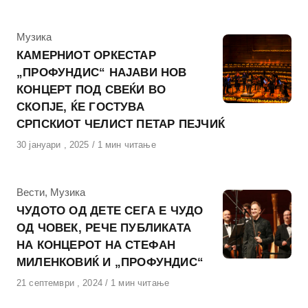
на
КАтегорија
Музика
КАМЕРНИОТ ОРКЕСТАР
„ПРОФУНДИС“ НАЈАВИ НОВ
КОНЦЕРТ ПОД СВЕЌИ ВО
СКОПЈЕ, ЌЕ ГОСТУВА
СРПСКИОТ ЧЕЛИСТ ПЕТАР ПЕЈЧИЌ
Објавено
30 јануари , 2025
1 мин читање
на
КАтегорија
Вести
,
Музика
ЧУДОТО ОД ДЕТЕ СЕГА Е ЧУДО
ОД ЧОВЕК, РЕЧЕ ПУБЛИКАТА
НА КОНЦЕРОТ НА СТЕФАН
МИЛЕНКОВИЌ И „ПРОФУНДИС“
Објавено
21 септември , 2024
1 мин читање
на