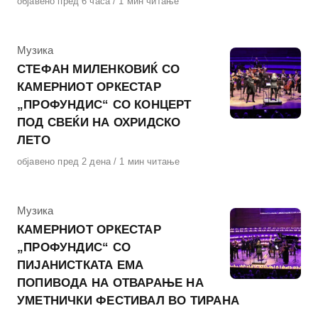
Објавено
објавено пред 6 часа
1 мин читање
на
КАтегорија
Музика
СТЕФАН МИЛЕНКОВИЌ СО
КАМЕРНИОТ ОРКЕСТАР
„ПРОФУНДИС“ СО КОНЦЕРТ
ПОД СВЕЌИ НА ОХРИДСКО
ЛЕТО
Објавено
објавено пред 2 дена
1 мин читање
на
КАтегорија
Музика
КАМЕРНИОТ ОРКЕСТАР
„ПРОФУНДИС“ СО
ПИЈАНИСТКАТА ЕМА
ПОПИВОДА НА ОТВАРАЊЕ НА
УМЕТНИЧКИ ФЕСТИВАЛ ВО ТИРАНА