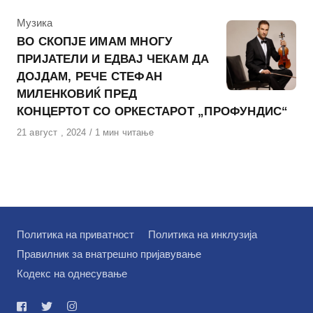
КАтегорија
Музика
ВО СКОПЈЕ ИМАМ МНОГУ
ПРИЈАТЕЛИ И ЕДВАЈ ЧЕКАМ ДА
ДОЈДАМ, РЕЧЕ СТЕФАН
МИЛЕНКОВИЌ ПРЕД
КОНЦЕРТОТ СО ОРКЕСТАРОТ „ПРОФУНДИС“
Објавено
21 август , 2024
1 мин читање
на
Политика на приватност
Политика на инклузија
Правилник за внатрешно пријавување
Кодекс на однесување