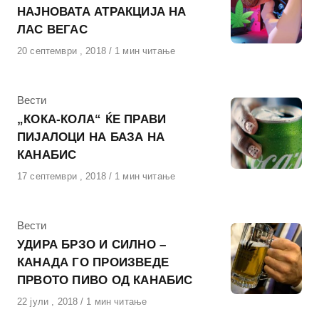
НАЈНОВАТА АТРАКЦИЈА НА
ЛАС ВЕГАС
Објавено
20 септември , 2018
1 мин читање
на
КАтегорија
Вести
„КОКА-КОЛА“ ЌЕ ПРАВИ
ПИЈАЛОЦИ НА БАЗА НА
КАНАБИС
Објавено
17 септември , 2018
1 мин читање
на
КАтегорија
Вести
УДИРА БРЗО И СИЛНО –
КАНАДА ГО ПРОИЗВЕДЕ
ПРВОТО ПИВО ОД КАНАБИС
Објавено
22 јули , 2018
1 мин читање
на