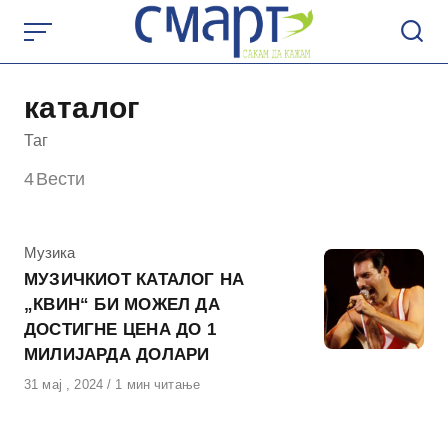
Skip
to
content
каталог
Таг
4
Вести
КАтегорија
Музика
МУЗИЧКИОТ КАТАЛОГ НА
„КВИН“ БИ МОЖЕЛ ДА
ДОСТИГНЕ ЦЕНА ДО 1
МИЛИЈАРДА ДОЛАРИ
Објавено
31 мај , 2024
1 мин читање
на