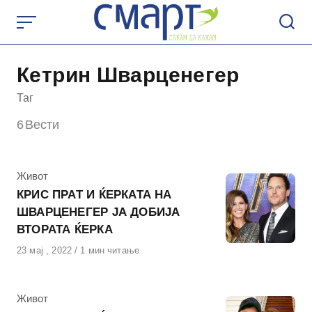
Skip
to
content
Кетрин Шварценегер
Таг
6
Вести
КАтегорија
Живот
КРИС ПРАТ И ЌЕРКАТА НА
ШВАРЦЕНЕГЕР ЈА ДОБИЈА
ВТОРАТА ЌЕРКА
Објавено
23 мај , 2022
1 мин читање
на
КАтегорија
Живот