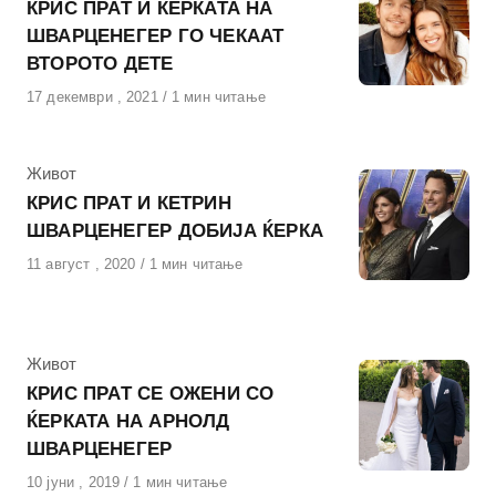
КРИС ПРАТ И ЌЕРКАТА НА
ШВАРЦЕНЕГЕР ГО ЧЕКААТ
ВТОРОТО ДЕТЕ
Објавено
17 декември , 2021
1 мин читање
на
КАтегорија
Живот
КРИС ПРАТ И КЕТРИН
ШВАРЦЕНЕГЕР ДОБИЈА ЌЕРКА
Објавено
11 август , 2020
1 мин читање
на
КАтегорија
Живот
КРИС ПРАТ СЕ ОЖЕНИ СО
ЌЕРКАТА НА АРНОЛД
ШВАРЦЕНЕГЕР
Објавено
10 јуни , 2019
1 мин читање