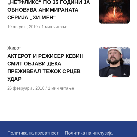
„НЕТФЛИКС“ ПО 35 ГОДИНИ ЈА
ОБНОВУВА АНИМИРАНАТА
СЕРИЈА „ХИ-МЕН“
Објавено
19 август , 2019
1 мин читање
на
КАтегорија
Живот
АКТЕРОТ И РЕЖИСЕР КЕВИН
СМИТ ОБЈАВИ ДЕКА
ПРЕЖИВЕАЛ ТЕЖОК СРЦЕВ
УДАР
Објавено
26 февруари , 2018
1 мин читање
на
Политика на приватност
Политика на инклузија