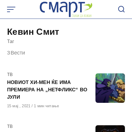
Skip
to
content
Кевин Смит
Таг
3
Вести
КАтегорија
ТВ
НОВИОТ ХИ-МЕН ЌЕ ИМА
ПРЕМИЕРА НА „НЕТФЛИКС“ ВО
ЈУЛИ
Објавено
15 мај , 2021
1 мин читање
на
КАтегорија
ТВ