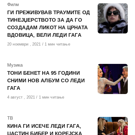
КАтегорија
Филм
ГИ ПРЕЖИВУВАВ ТРАУМИТЕ ОД
ТИНЕЈЏЕРСТВОТО ЗА ДА ГО
СОЗДАДАМ ЛИКОТ НА ЦРНАТА
ВДОВИЦА, ВЕЛИ ЛЕДИ ГАГА
Објавено
20 ноември , 2021
1 мин читање
на
КАтегорија
Музика
ТОНИ БЕНЕТ НА 95 ГОДИНИ
СНИМИ НОВ АЛБУМ СО ЛЕДИ
ГАГА
Објавено
4 август , 2021
1 мин читање
на
КАтегорија
ТВ
КИНА ГИ ИСЕЧЕ ЛЕДИ ГАГА,
ЏАСТИН БИБЕР И КОРЕЈСКА