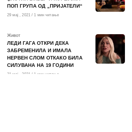
ПОП ГРУПА ОД „ПРИЈАТЕЛИ“
Објавено
29 мај , 2021
1 мин читање
на
КАтегорија
Живот
ЛЕДИ ГАГА ОТКРИ ДЕКА
ЗАБРЕМЕНИЛА И ИМАЛА
НЕРВЕН СЛОМ ОТКАКО БИЛА
СИЛУВАНА НА 19 ГОДИНИ
Објавено
21 мај , 2021
1 мин читање
на
КАтегорија
Филм
ПРЕМИЕРАТА НА ФИЛМОТ СО
ЛЕДИ ГАГА И АДАМ ДРАЈВЕР
ЗАКАЖАНА НА 100-
ГОДИШНИНАТА ОД МОДНАТА
КУЌА „ГУЧИ“