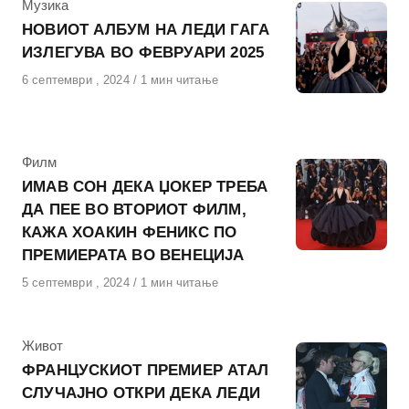
КАтегорија
Музика
НОВИОТ АЛБУМ НА ЛЕДИ ГАГА
ИЗЛЕГУВА ВО ФЕВРУАРИ 2025
Објавено
6 септември , 2024
1 мин читање
на
КАтегорија
Филм
ИМАВ СОН ДЕКА ЏОКЕР ТРЕБА
ДА ПЕЕ ВО ВТОРИОТ ФИЛМ,
КАЖА ХОАКИН ФЕНИКС ПО
ПРЕМИЕРАТА ВО ВЕНЕЦИЈА
Објавено
5 септември , 2024
1 мин читање
на
КАтегорија
Живот
ФРАНЦУСКИОТ ПРЕМИЕР АТАЛ
СЛУЧАЈНО ОТКРИ ДЕКА ЛЕДИ