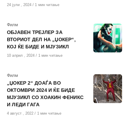
Објавено
24 јули , 2024
1 мин читање
на
КАтегорија
Филм
ОБЈАВЕН ТРЕЈЛЕР ЗА
ВТОРИОТ ДЕЛ НА „ЏОКЕР“,
КОЈ ЌЕ БИДЕ И МЈУЗИКЛ
Објавено
10 април , 2024
1 мин читање
на
КАтегорија
Филм
„ЏОКЕР 2“ ДОАЃА ВО
ОКТОМВРИ 2024 И ЌЕ БИДЕ
МЈУЗИКЛ СО ХОАКИН ФЕНИКС
И ЛЕДИ ГАГА
Објавено
4 август , 2022
1 мин читање
на