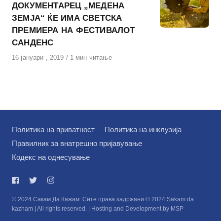
ДОКУМЕНТАРЕЦ „МЕДЕНА
ЗЕМЈА“ ЌЕ ИМА СВЕТСКА
ПРЕМИЕРА НА ФЕСТИВАЛОТ
САНДЕНС
Објавено
16 јануари , 2019
1 мин читање
на
Политика на приватност
Политика на инклузија
Правилник за внатрешно пријавување
Кодекс на однесување
© 2024 Сакам Да Кажам. Сите права задржани © 2024 Sakam da
kazham | All rights reserved. | Hosting and Development by MSP