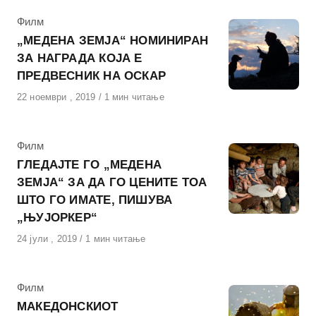
КАтегорија
Филм
„МЕДЕНА ЗЕМЈА“ НОМИНИРАН
ЗА НАГРАДА КОЈА Е
ПРЕДВЕСНИК НА ОСКАР
Објавено
22 ноември , 2019
1 мин читање
на
КАтегорија
Филм
ГЛЕДАЈТЕ ГО „МЕДЕНА
ЗЕМЈА“ ЗА ДА ГО ЦЕНИТЕ ТОА
ШТО ГО ИМАТЕ, ПИШУВА
„ЊУЈОРКЕР“
Објавено
24 јули , 2019
1 мин читање
на
КАтегорија
Филм
МАКЕДОНСКИОТ