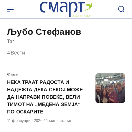
Skip
to
content
Љубо Стефанов
Таг
4
Вести
КАтегорија
Филм
НЕКА ТРААТ РАДОСТА И
НАДЕЖТА ДЕКА СЕКОЈ МОЖЕ
ДА НАПРАВИ ПОВЕЌЕ, ВЕЛИ
ТИМОТ НА „МЕДЕНА ЗЕМЈА“
ПО ОСКАРИТЕ
Објавено
11 февруари , 2020
1 мин читање
на