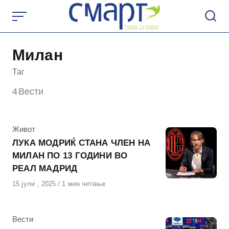
Skip
to
content
Милан
Таг
4
Вести
КАтегорија
Живот
ЛУКА МОДРИЌ СТАНА ЧЛЕН НА
МИЛАН ПО 13 ГОДИНИ ВО
РЕАЛ МАДРИД
Објавено
15 јули , 2025
1 мин читање
на
КАтегорија
Вести