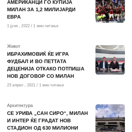
АМЕРИКАНЦИ ГО КУПИЈА
МИЛАН ЗА 1,2 МИЛИЈАРДИ
ЕВРА
Објавено
1 јуни , 2022
1 мин читање
на
КАтегорија
Живот
ИБРАХИМОВИЌ ЌЕ ИГРА
ФУДБАЛ И ВО ПЕТТАТА
ДЕЦЕНИЈА ОТКАКО ПОТПИША
НОВ ДОГОВОР СО МИЛАН
Објавено
23 април , 2021
1 мин читање
на
КАтегорија
Архитектура
СЕ УРИВА „САН СИРО“, МИЛАН
И ИНТЕР ЌЕ ГРАДАТ НОВ
СТАДИОН ОД 630 МИЛИОНИ