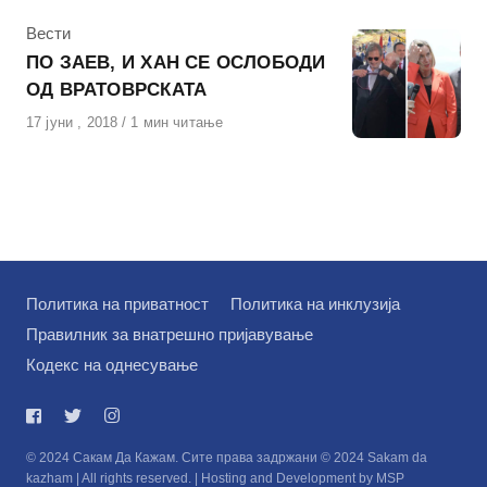
КАтегорија
Вести
ПО ЗАЕВ, И ХАН СЕ ОСЛОБОДИ
ОД ВРАТОВРСКАТА
Објавено
17 јуни , 2018
1 мин читање
на
Политика на приватност
Политика на инклузија
Правилник за внатрешно пријавување
Кодекс на однесување
© 2024 Сакам Да Кажам. Сите права задржани © 2024 Sakam da
kazham | All rights reserved. | Hosting and Development by MSP