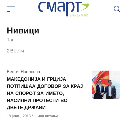
Skip
to
content
Нивици
Таг
2
Вести
КАтегорија
Вести
,
Насловна
МАКЕДОНИЈА И ГРЦИЈА
ПОТПИШАА ДОГОВОР ЗА КРАЈ
НА СПОРОТ ЗА ИМЕТО,
НАСИЛНИ ПРОТЕСТИ ВО
ДВЕТЕ ДРЖАВИ
Објавено
18 јуни , 2018
1 мин читање
на