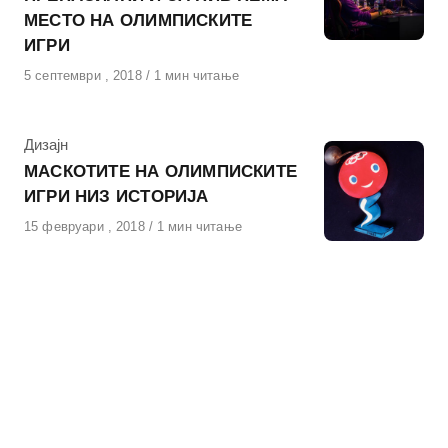
МЕСТО НА ОЛИМПИСКИТЕ
ИГРИ
Објавено
5 септември , 2018
1 мин читање
на
КАтегорија
Дизајн
МАСКОТИТЕ НА ОЛИМПИСКИТЕ
ИГРИ НИЗ ИСТОРИЈА
Објавено
15 февруари , 2018
1 мин читање
на
КАтегорија
Живот
СВЕТОТ МИСЛИ ДЕКА ВО
СЕВЕРНА КОРЕЈА СЕ
ГЛАДУВА, А ТАА ИМА
ОСВОЕНО 56 ОЛИМПИСКИ
МЕДАЛИ