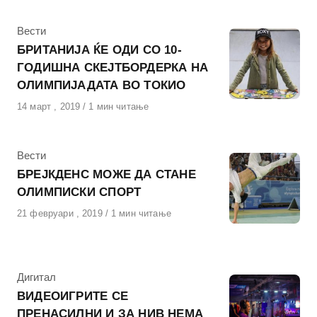
КАтегорија
Вести
БРИТАНИЈА ЌЕ ОДИ СО 10-
ГОДИШНА СКЕЈТБОРДЕРКА НА
ОЛИМПИЈАДАТА ВО ТОКИО
Објавено
14 март , 2019
1 мин читање
на
КАтегорија
Вести
БРЕЈКДЕНС МОЖЕ ДА СТАНЕ
ОЛИМПИСКИ СПОРТ
Објавено
21 февруари , 2019
1 мин читање
на
КАтегорија
Дигитал
ВИДЕОИГРИТЕ СЕ
ПРЕНАСИЛНИ И ЗА НИВ НЕМА