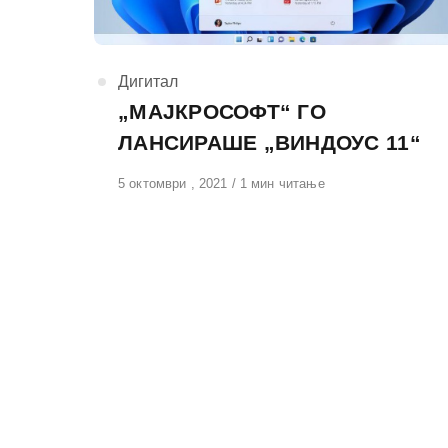
КАтегорија
Дигитал
„МАЈКРОСОФТ“ ГО
ЛАНСИРАШЕ „ВИНДОУС 11“
Објавено
5 октомври , 2021
1 мин читање
на