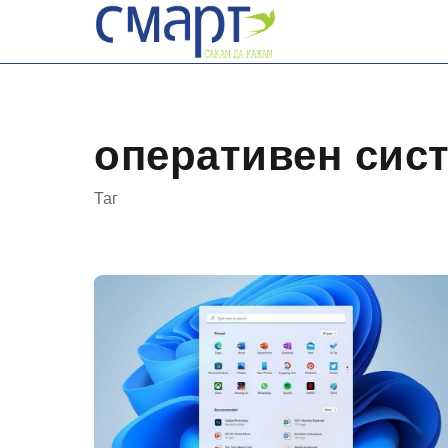
Skip
to
content
оперативен сис
Таг