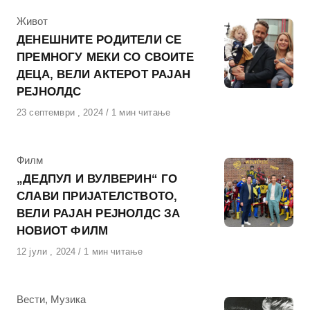
КАтегорија
Живот
ДЕНЕШНИТЕ РОДИТЕЛИ СЕ
ПРЕМНОГУ МЕКИ СО СВОИТЕ
ДЕЦА, ВЕЛИ АКТЕРОТ РАЈАН
РЕЈНОЛДС
Објавено
23 септември , 2024
1 мин читање
на
КАтегорија
Филм
„ДЕДПУЛ И ВУЛВЕРИН“ ГО
СЛАВИ ПРИЈАТЕЛСТВОТО,
ВЕЛИ РАЈАН РЕЈНОЛДС ЗА
НОВИОТ ФИЛМ
Објавено
12 јули , 2024
1 мин читање
на
КАтегорија
Вести
,
Музика