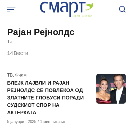
Skip
to
content
Рајан Рејнолдс
Таг
14
Вести
КАтегорија
ТВ
,
Филм
БЛЕЈК ЛАЈВЛИ И РАЈАН
РЕЈНОЛДС СЕ ПОВЛЕКОА ОД
ЗЛАТНИТЕ ГЛОБУСИ ПОРАДИ
СУДСКИОТ СПОР НА
АКТЕРКАТА
Објавено
5 јануари , 2025
1 мин читање
на