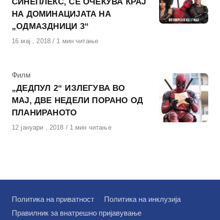
СИНЕПЛЕКС, СЕ ОЧЕКУВА КРАЈ
НА ДОМИНАЦИЈАТА НА
„ОДМАЗДНИЦИ 3“
Објавено
16 мај , 2018
1 мин читање
на
КАтегорија
Филм
„ДЕДПУЛ 2“ ИЗЛЕГУВА ВО
МАЈ, ДВЕ НЕДЕЛИ ПОРАНО ОД
ПЛАНИРАНОТО
Објавено
12 јануари , 2018
1 мин читање
на
Политика на приватност
Политика на инклузија
Правилник за внатрешно пријавување