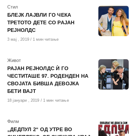
КАтегорија
Стил
БЛЕЈК ЛАЈВЛИ ГО ЧЕКА
ТРЕТОТО ДЕТЕ СО РАЈАН
РЕЈНОЛДС
Објавено
3 мај , 2019
1 мин читање
на
КАтегорија
Живот
РАЈАН РЕЈНОЛДС Ѝ ГО
ЧЕСТИТАШЕ 97. РОДЕНДЕН НА
СВОЈАТА БИВША ДЕВОЈКА
БЕТИ ВАЈТ
Објавено
18 јануари , 2019
1 мин читање
на
КАтегорија
Филм
„ДЕДПУЛ 2“ ОД УТРЕ ВО