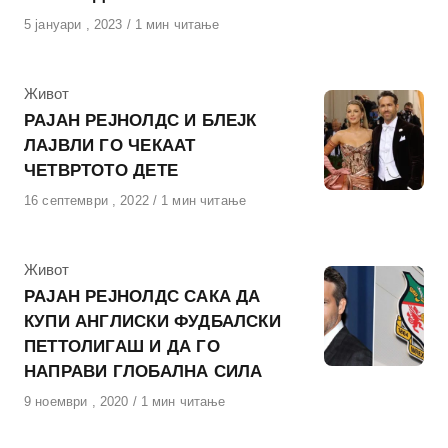
Објавено
5 јануари , 2023
1 мин читање
на
КАтегорија
Живот
РАЈАН РЕЈНОЛДС И БЛЕЈК
ЛАЈВЛИ ГО ЧЕКААТ
ЧЕТВРТОТО ДЕТЕ
Објавено
16 септември , 2022
1 мин читање
на
КАтегорија
Живот
РАЈАН РЕЈНОЛДС САКА ДА
КУПИ АНГЛИСКИ ФУДБАЛСКИ
ПЕТТОЛИГАШ И ДА ГО
НАПРАВИ ГЛОБАЛНА СИЛА
Објавено
9 ноември , 2020
1 мин читање
на